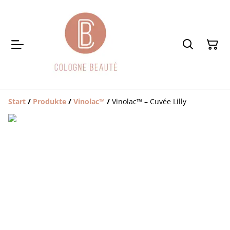
Start
/
Produkte
/
Vinolac™️
/
Vinolac™️ – Cuvée Lilly