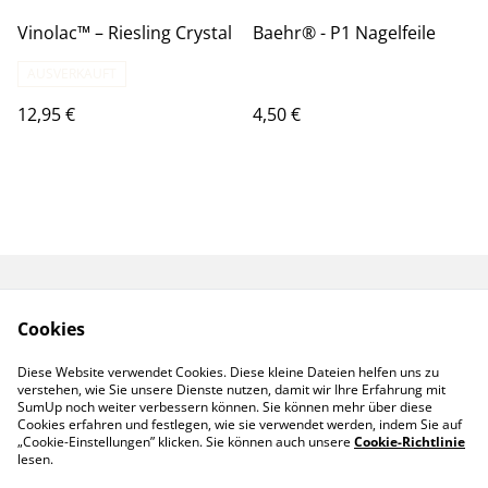
Vinolac™️ – Riesling Crystal
Baehr®️ - P1 Nagelfeile
AUSVERKAUFT
12,95 €
4,50 €
Start
Produkte
Cookies
Gutschein
Kontaktieren Sie uns
Allgemeine
Diese Website verwendet Cookies. Diese kleine Dateien helfen uns zu
Geschäftsbedingung
verstehen, wie Sie unsere Dienste nutzen, damit wir Ihre Erfahrung mit
en
SumUp noch weiter verbessern können. Sie können mehr über diese
Cookies erfahren und festlegen, wie sie verwendet werden, indem Sie auf
„Cookie-Einstellungen” klicken. Sie können auch unsere
Cookie-Richtlinie
lesen.