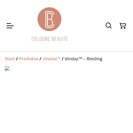
Start
/
Produkte
/
Vinolac™️
/
Vinolac™️ – Riesling