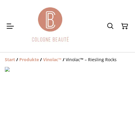
Start
/
Produkte
/
Vinolac™️
/
Vinolac™️ – Riesling Rocks