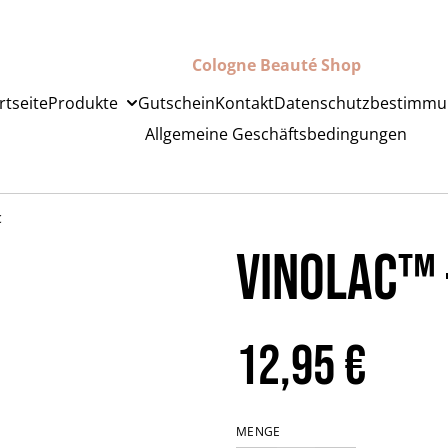
Cologne Beauté Shop
rtseite
Produkte
Gutschein
Kontakt
Datenschutzbestimm
Allgemeine Geschäftsbedingungen
c
Vinolac™️
12,95 €
MENGE