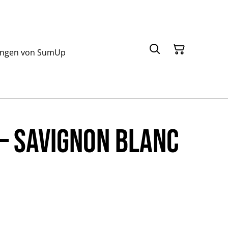
ungen von SumUp
 – Savignon Blanc