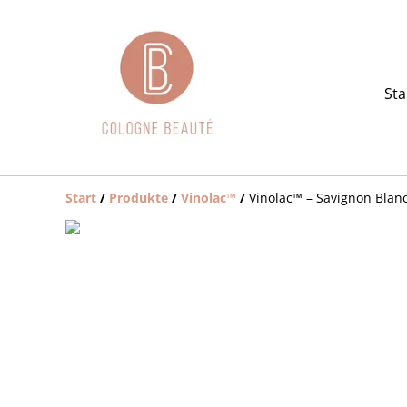
Sta
Start
/
Produkte
/
Vinolac™️
/
Vinolac™️ – Savignon Blan