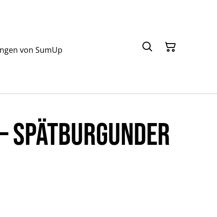
ungen von SumUp
 – Spätburgunder