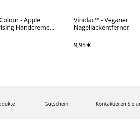
Colour - Apple
Vinolac™️ - Veganer
rising Handcreme
Nagellackentferner
CHIO
9,95 €
odukte
Gutschein
Kontaktieren Sie u