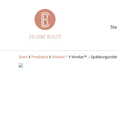
Sta
Start
/
Produkte
/
Vinolac™️
/
Vinolac™️ – Spätburgunde