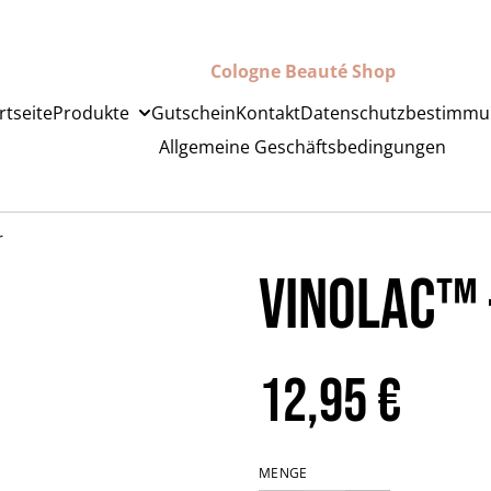
Cologne Beauté Shop
rtseite
Produkte
Gutschein
Kontakt
Datenschutzbestimm
Allgemeine Geschäftsbedingungen
r
Vinolac™️
12,95 €
MENGE