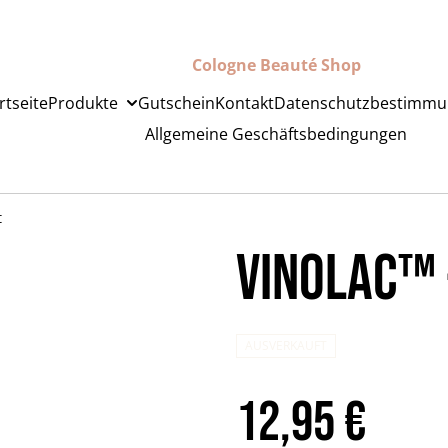
Cologne Beauté Shop
rtseite
Produkte
Gutschein
Kontakt
Datenschutzbestimm
Allgemeine Geschäftsbedingungen
t
Vinolac™️
AUSVERKAUFT
12,95 €