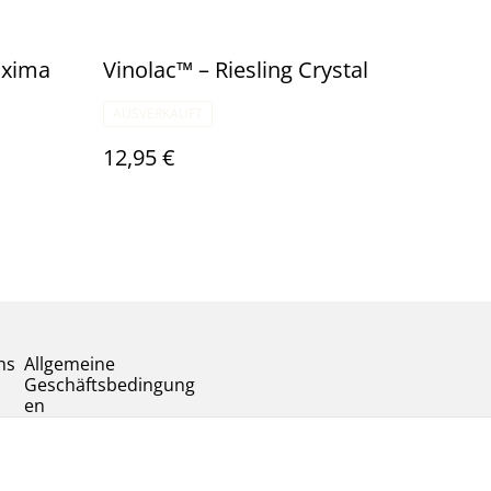
axima
Vinolac™️ – Riesling Crystal
AUSVERKAUFT
12,95 €
ns
Allgemeine
Geschäftsbedingung
en