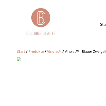
Sta
Start
/
Produkte
/
Vinolac™️
/
Vinolac™️ - Blauer Zweigel