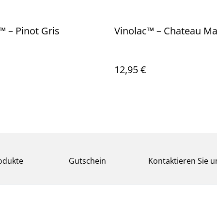
™️ – Pinot Gris
Vinolac™️ – Chateau M
12,95 €
odukte
Gutschein
Kontaktieren Sie u